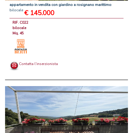
appartamento
in
vendita
con
giardino
a
rosignano
marittimo
:
bilocale
€ 145.000
RIF. C022
bilocale
Mq. 45
Contatta l'inserzionista