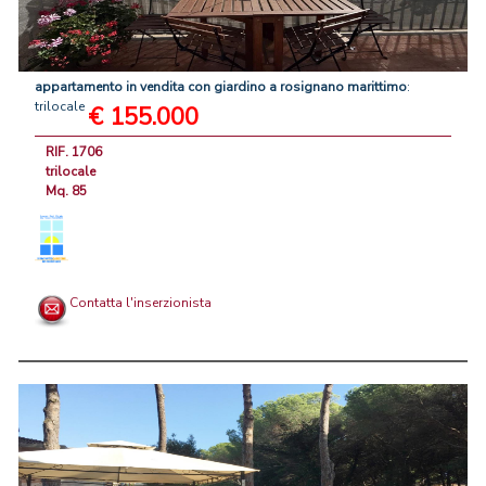
appartamento
in
vendita
con
giardino
a
rosignano
marittimo
:
trilocale
€ 155.000
RIF. 1706
trilocale
Mq. 85
Contatta l'inserzionista