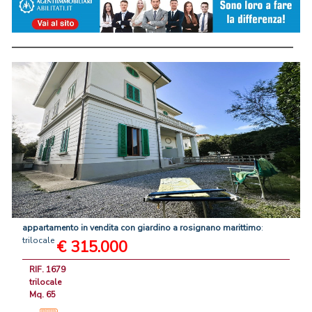
appartamento
in
vendita
con
giardino
a
rosignano
marittimo
:
trilocale
€ 315.000
RIF. 1679
trilocale
Mq. 65