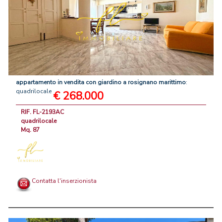
appartamento
in
vendita
con
giardino
a
rosignano
marittimo
:
quadrilocale
€ 268.000
RIF. FL-2193AC
quadrilocale
Mq. 87
Contatta l'inserzionista