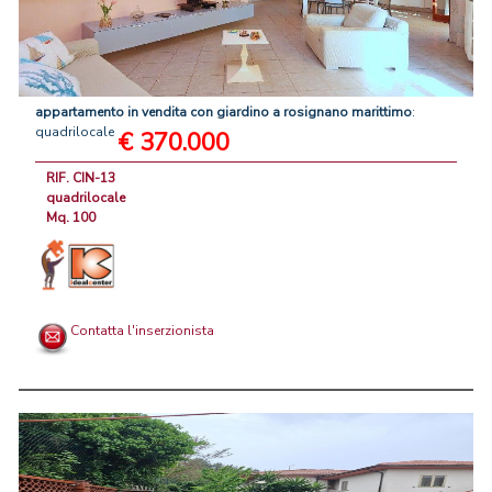
appartamento
in
vendita
con
giardino
a
rosignano
marittimo
:
quadrilocale
€ 370.000
RIF. CIN-13
quadrilocale
Mq. 100
Contatta l'inserzionista