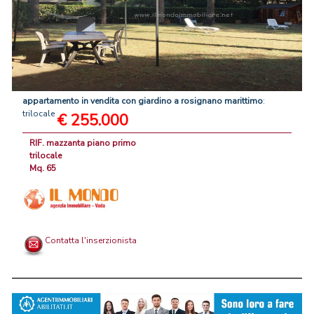
appartamento
in
vendita
con
giardino
a
rosignano
marittimo
:
trilocale
€ 255.000
RIF. mazzanta piano primo
trilocale
Mq. 65
Contatta l'inserzionista