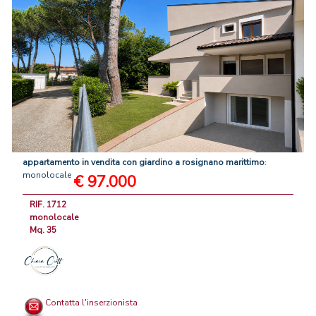
appartamento
in
vendita
con
giardino
a
rosignano
marittimo
:
monolocale
€ 97.000
RIF. 1712
monolocale
Mq. 35
Contatta l'inserzionista