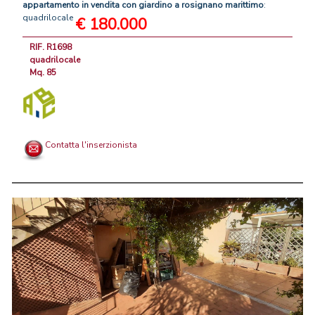
appartamento
in
vendita
con
giardino
a
rosignano
marittimo
:
quadrilocale
€ 180.000
RIF. R1698
quadrilocale
Mq. 85
Contatta l'inserzionista