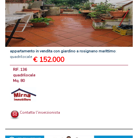
appartamento
in
vendita
con
giardino
a
rosignano
marittimo
:
quadrilocale
€ 152.000
RIF. 136
quadrilocale
Mq. 80
Contatta l'inserzionista