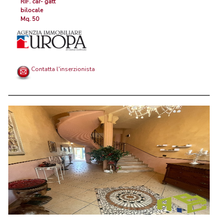
RIF. car- gatt
bilocale
Mq. 50
Contatta l'inserzionista