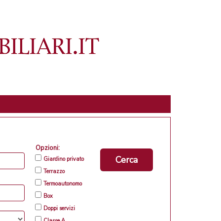
Opzioni:
Cerca
Giardino privato
Terrazzo
Termoautonomo
Box
Doppi servizi
Classe A