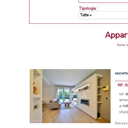
Tipologia:
Tutte
Appa
Sono s
appart
RIF. 
un
a
amat
a
ro
staz
Siacasa