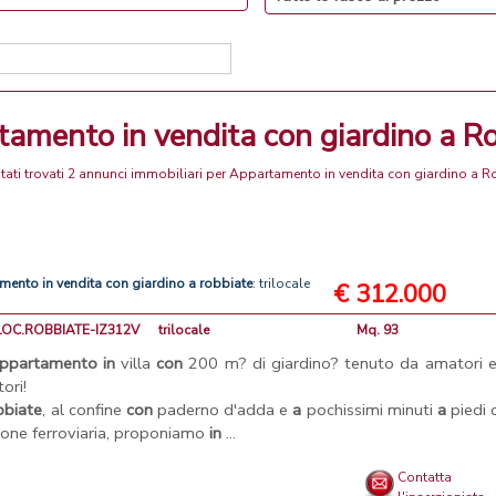
rtamento in vendita con giardino a R
tati trovati 2 annunci immobiliari per Appartamento in vendita con giardino a R
amento
in
vendita
con
giardino
a
robbiate
: trilocale
€ 312.000
3LOC.ROBBIATE-IZ312V
trilocale
Mq. 93
ppartamento
in
villa
con
200 m? di giardino? tenuto da amatori e
ori!
bbiate
, al confine
con
paderno d'adda e
a
pochissimi minuti
a
piedi 
ione ferroviaria, proponiamo
in
...
Contatta