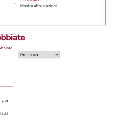
Mostra altre opzioni
obbiate
obbiate
 per
dalla