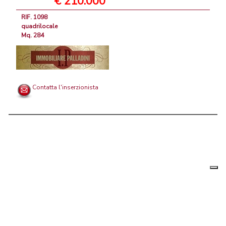
€ 210.000
RIF. 1098
quadrilocale
Mq. 284
Contatta l'inserzionista
Le tue
Chi siamo
|
Privacy
|
Contattaci
|
Condizioni Generali
preferenz
relative
PortaleAgenzieImmobiliari.it, annunci immobiliari di case in vendita e
alla
privacy
in affitto - by AreaLab Srls a socio unico - P.Iva 12270650968 - Rea:
MB-2650727