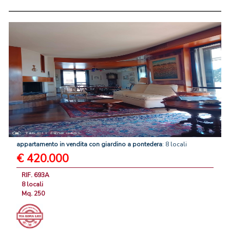
appartamento
in
vendita
con
giardino
a
pontedera
: 8 locali
€ 420.000
RIF. 693A
8 locali
Mq. 250