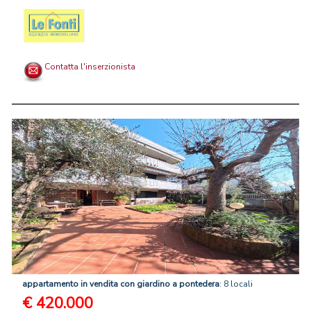
Contatta l'inserzionista
appartamento
in
vendita
con
giardino
a
pontedera
: 8 locali
€ 420.000