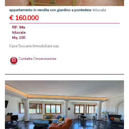
appartamento
in
vendita
con
giardino
a
pontedera
: trilocale
€ 160.000
RIF. 94a
trilocale
Mq. 100
Case Toscane Immobiliare sas
Contatta l'inserzionista