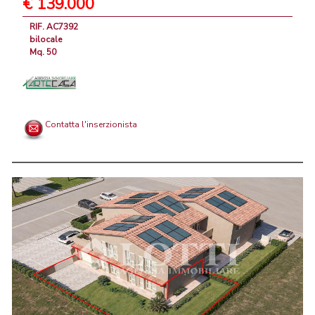
€ 139.000
RIF. AC7392
bilocale
Mq. 50
Contatta l'inserzionista