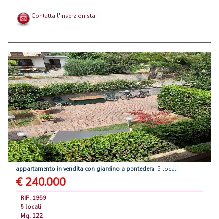
Contatta l'inserzionista
appartamento
in
vendita
con
giardino
a
pontedera
: 5 locali
€ 240.000
RIF. 1959
5 locali
Mq. 122