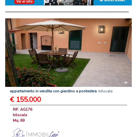
appartamento
in
vendita
con
giardino
a
pontedera
: trilocale
€ 155.000
RIF. AG176
trilocale
Mq. 69