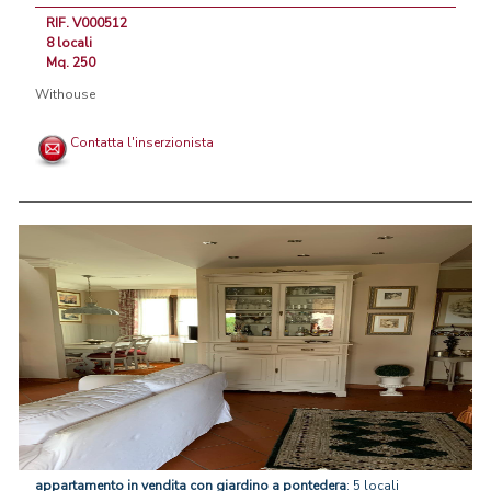
RIF. V000512
8 locali
Mq. 250
Withouse
Contatta l'inserzionista
appartamento
in
vendita
con
giardino
a
pontedera
: 5 locali