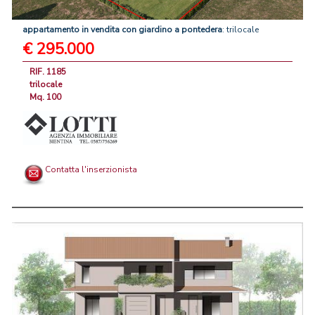
appartamento
in
vendita
con
giardino
a
pontedera
: trilocale
€ 295.000
RIF. 1185
trilocale
Mq. 100
Contatta l'inserzionista