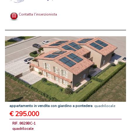
Contatta l'inserzionista
appartamento
in
vendita
con
giardino
a
pontedera
: quadrilocale
€ 295.000
RIF. 8629BC-1
quadrilocale