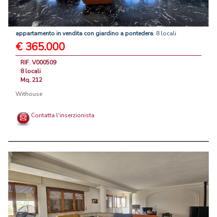
appartamento
in
vendita
con
giardino
a
pontedera
: 8 locali
€ 365.000
RIF. V000509
8 locali
Mq. 212
Withouse
Contatta l'inserzionista