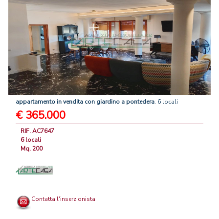
appartamento
in
vendita
con
giardino
a
pontedera
: 6 locali
€ 365.000
RIF. AC7647
6 locali
Mq. 200
Contatta l'inserzionista