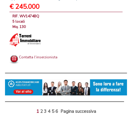
€ 245.000
RIF. WV1474BQ
5 locali
Mq. 130
Contatta l'inserzionista
1
2
3
4
5
6
Pagina successiva