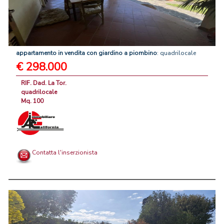
appartamento
in
vendita
con
giardino
a
piombino
: quadrilocale
€ 298.000
RIF. Dad. La Tor.
quadrilocale
Mq. 100
Contatta l'inserzionista