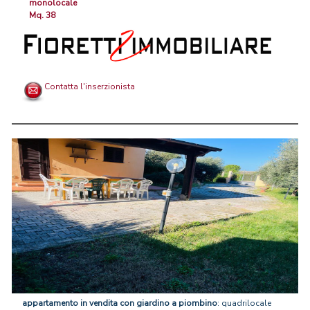
monolocale
Mq. 38
Contatta l'inserzionista
appartamento
in
vendita
con
giardino
a
piombino
: quadrilocale