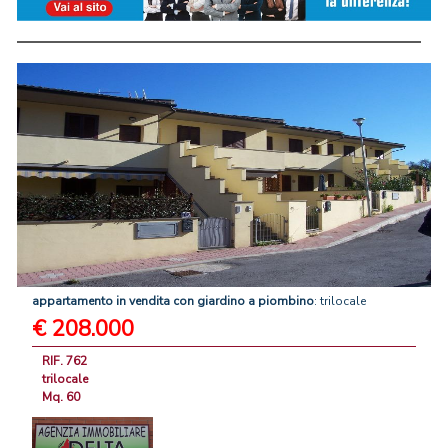
appartamento
in
vendita
con
giardino
a
piombino
: trilocale
€ 208.000
RIF. 762
trilocale
Mq. 60