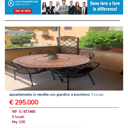
appartamento
in
vendita
con
giardino
a
piombino
: 5 locali
€ 295.000
RIF. IC-873465
5 locali
Mq. 100