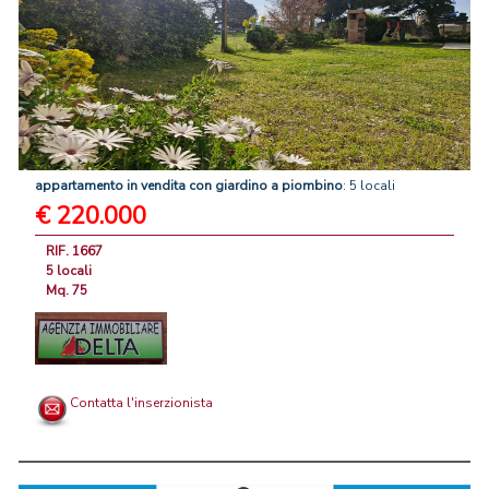
appartamento
in
vendita
con
giardino
a
piombino
: 5 locali
€ 220.000
RIF. 1667
5 locali
Mq. 75
Contatta l'inserzionista