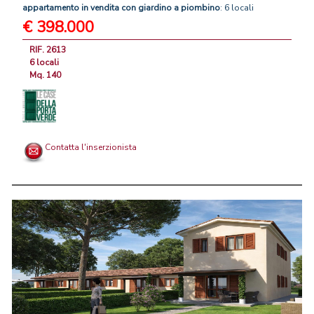
appartamento
in
vendita
con
giardino
a
piombino
: 6 locali
€ 398.000
RIF. 2613
6 locali
Mq. 140
Contatta l'inserzionista