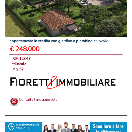
appartamento
in
vendita
con
giardino
a
piombino
: trilocale
€ 248.000
RIF. 1234 3
trilocale
Mq. 52
Contatta l'inserzionista