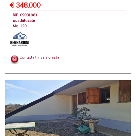
€ 348.000
RIF. 09081963
quadrilocale
Mq. 120
Contatta l'inserzionista