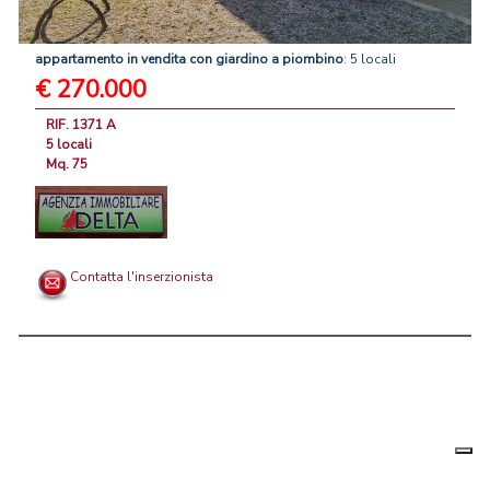
appartamento
in
vendita
con
giardino
a
piombino
: 5 locali
€ 270.000
RIF. 1371 A
5 locali
Mq. 75
Contatta l'inserzionista
Le tue