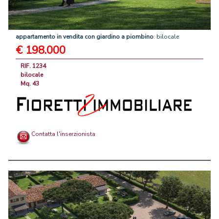
appartamento
in
vendita
con
giardino
a
piombino
: bilocale
€ 198.000
RIF. 1234
bilocale
Mq. 43
Contatta l'inserzionista