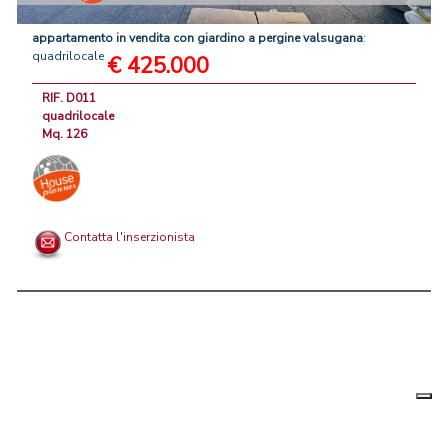
appartamento
in
vendita
con
giardino
a
pergine
valsugana
:
quadrilocale
€ 425.000
RIF. D011
quadrilocale
Mq. 126
Contatta l'inserzionista
Le tue
Chi siamo
|
Privacy
|
Contattaci
|
Condizioni Generali
preferenz