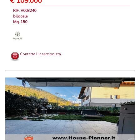
€ 109.000
RIF. V003240
bilocale
Mq. 150
Contatta l'inserzionista