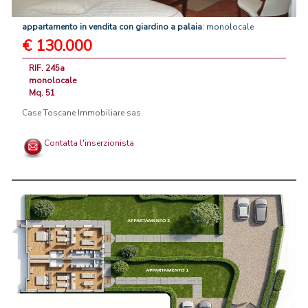
appartamento
in
vendita
con
giardino
a
palaia
: monolocale
€ 130.000
RIF. 245a
monolocale
Mq. 51
Case Toscane Immobiliare sas
Contatta l'inserzionista