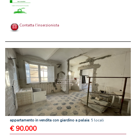
Contatta l'inserzionista
appartamento
in
vendita
con
giardino
a
palaia
: 5 locali
€ 90.000