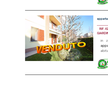
appart
RIF. I
GIARDI
in 
app
abit
PortaleAgenzieImmobiliari.it, annun