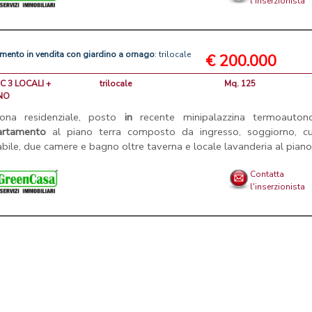
l'inserzionista
amento
in
vendita
con
giardino
a
ornago
: trilocale
€ 200.000
GC 3 LOCALI +
trilocale
Mq. 125
NO
zona residenziale, posto
in
recente minipalazzina termoauton
artamento
al piano terra composto da ingresso, soggiorno, cu
abile, due camere e bagno oltre taverna e locale lavanderia al piano 
Contatta
l'inserzionista
Chi siamo
|
Privacy
|
Contattaci
|
Condizioni Generali
ci immobiliari di case in vendita e in affitto - by AreaLab Srls a socio unico -