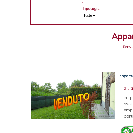
Tipologia:
Tutte
Appa
Sono s
appart
RIF. I
in 
risc
am
porti