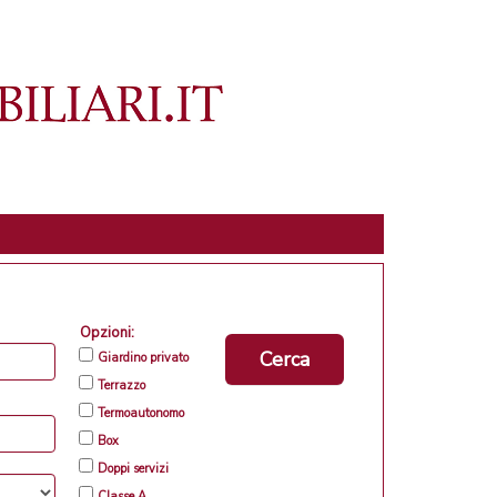
Opzioni:
Cerca
Giardino privato
Terrazzo
Termoautonomo
Box
Doppi servizi
Classe A