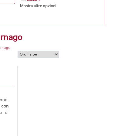
Mostra altre opzioni
Ornago
 Ornago
rno,
i
con
o di