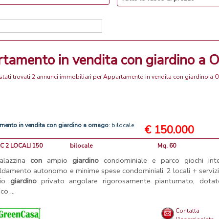
rtamento in vendita con giardino a 
tati trovati 2 annunci immobiliari per Appartamento in vendita con giardino a
amento
in
vendita
con
giardino
a
ornago
: bilocale
€ 150.000
GC 2 LOCALI 150
bilocale
Mq. 60
palazzina
con
ampio
giardino
condominiale e parco giochi inte
aldamento autonomo e minime spese condominiali. 2 locali + serviz
pio
giardino
privato angolare rigorosamente piantumato, dotat
co ...
Contatta