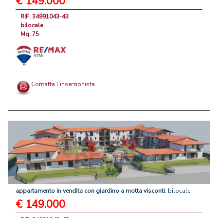
€ 149.000
RIF. 34991043-43
bilocale
Mq. 75
Contatta l'inserzionista
appartamento
in
vendita
con
giardino
a
motta
visconti
: bilocale
€ 149.000