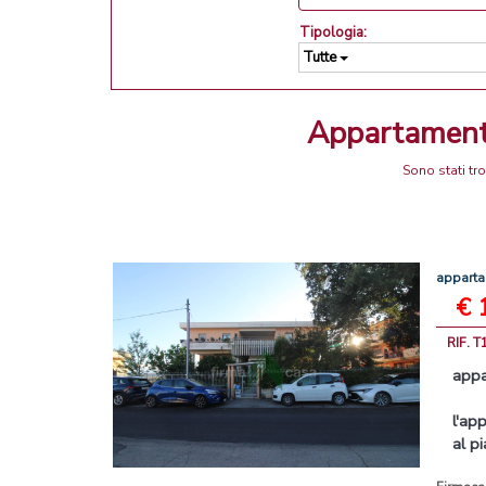
Tipologia:
Tutte
Appartament
Sono stati tr
appart
€ 
RIF. T
app
l'
app
al pi