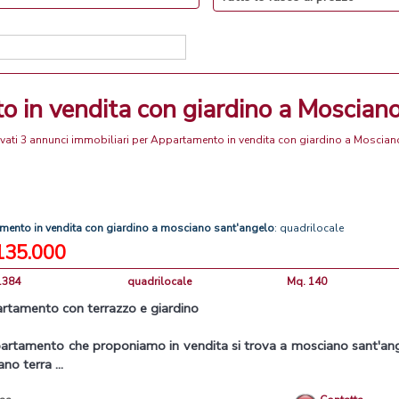
o in vendita con giardino a Moscian
ovati 3 annunci immobiliari per Appartamento in vendita con giardino a Moscia
amento
in
vendita
con
giardino
a
mosciano
sant'angelo
: quadrilocale
135.000
1384
quadrilocale
Mq. 140
artamento
con
terrazzo e giardino
artamento
che proponiamo
in
vendita
si trova
a
mosciano
sant'an
ano terra ...