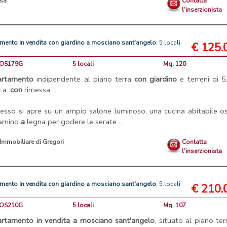
asa
Contatta
l'inserzionista
amento
in
vendita
con
giardino
a
mosciano
sant'angelo
: 5 locali
€ 125.
MOS179G
5 locali
Mq. 120
artamento
indipendente al piano terra
con
giardino
e terreni di 5
.a.
con
rimessa.
gresso si apre su un ampio salone luminoso, una cucina abitabile o
camino
a
legna per godere le serate ...
 Immobiliare di Gregori
Contatta
l'inserzionista
amento
in
vendita
con
giardino
a
mosciano
sant'angelo
: 5 locali
€ 210.
MOS210G
5 locali
Mq. 107
artamento
in
vendita
a
mosciano
sant'angelo
, situato al piano ter