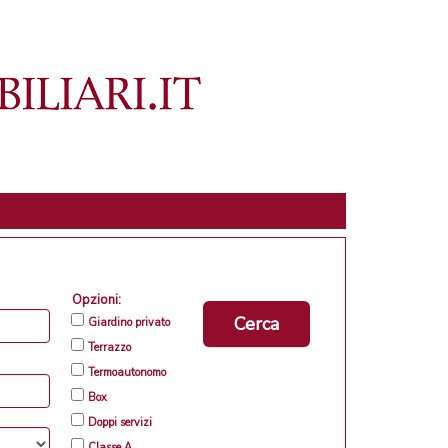
Opzioni:
Cerca
Giardino privato
Terrazzo
Termoautonomo
Box
Doppi servizi
Classe A