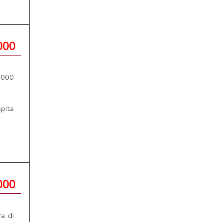
000
.000
spita
000
ra di