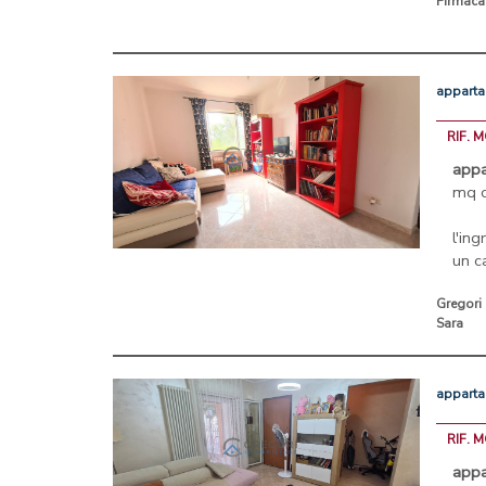
Firmac
appart
RIF. 
app
mq c
l'in
un 
Gregori
Sara
appart
RIF. 
app