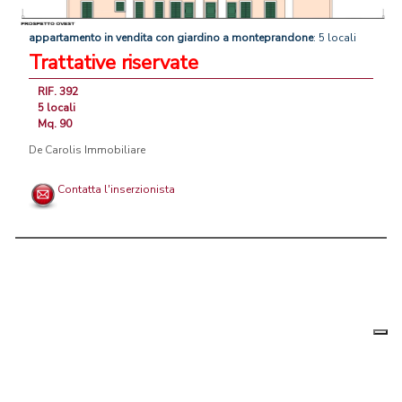
appartamento
in
vendita
con
giardino
a
monteprandone
: 5 locali
Trattative riservate
RIF. 392
5 locali
Mq. 90
De Carolis Immobiliare
Contatta l'inserzionista
Le tue
Chi siamo
|
Privacy
|
Contattaci
|
Condizioni Generali
preferenz
relative
PortaleAgenzieImmobiliari.it, annunci immobiliari di case in vendita e
alla
privacy