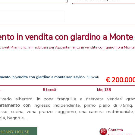
nto in vendita con giardino a Monte
 trovati 4 annunci immobiliari per Appartamento in vendita con giardino a Monte
amento
in
vendita
con
giardino
a
monte
san
savino
: 5 locali
€ 200.00
1
5 locali
Mq. 138
. vado alberoro.
in
zona tranquilla e riservata vendesi graz
artamento
con
ingresso indipendente. primo piano di 75mq
esso, cucina, zona pranzo soggiorno, una camera matrimoniale,
ola, bagno e ...
Contatta