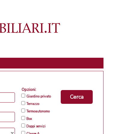
Opzioni:
Cerca
Giardino privato
Terrazzo
Termoautonomo
Box
Doppi servizi
Classe A