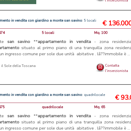
l'inserzionista
amento
in
vendita
con
giardino
a
monte
san
savino
: 5 locali
€ 136.00
474
5 locali
Mq. 100
nte
san
savino
**
appartamento
in
vendita
- zona residenzia
artamento
situato al primo piano di una tranquilla zona residenz
n ingresso comune per sole due unità abitative . lâ??immobile è ...
Contatta
l'inserzionista
amento
in
vendita
con
giardino
a
monte
san
savino
: quadrilocale
€ 93
475
quadrilocale
Mq. 65
nte
san
savino
**
appartamento
in
vendita
- zona residenzia
artamento
situato al primo piano di una tranquilla zona residenz
n ingresso comune per sole due unità abitative . lâ??immobile è ...