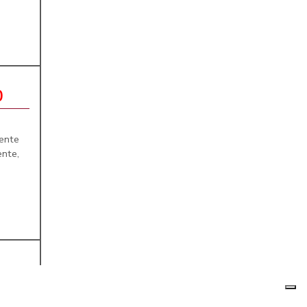
0
ente
nte,