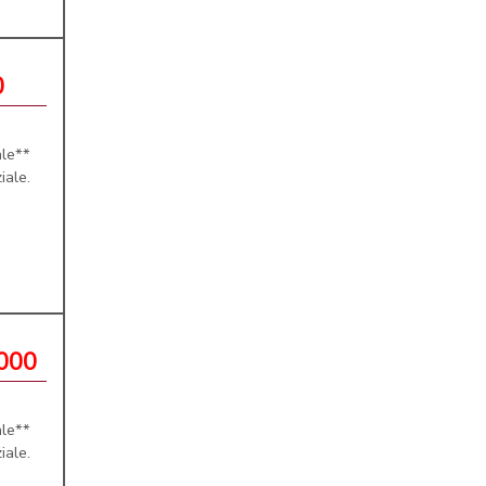
0
le**
iale.
.000
le**
iale.