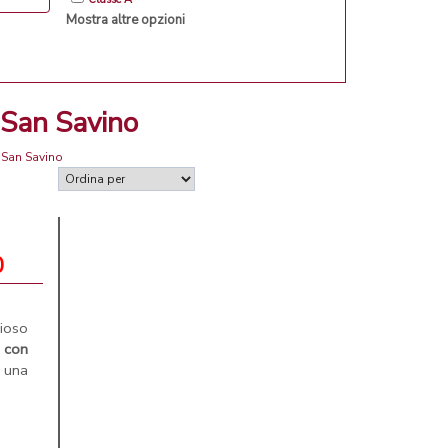
Mostra altre opzioni
 San Savino
 San Savino
0
ioso
,
con
 una