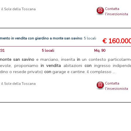
Contatta
l'inserzionista
amento
in
vendita
con
giardino
a
monte
san
savino
: 5 locali
€ 160.00
231
5 locali
Mq. 90
monte
san
savino
e marciano, inserita
in
un contesto particolarm
devole, proponiamo
in
vendita
abitazioni
con
ingresso indipende
rdino o resede privato)
con
garage e cantine. il complesso ...
Contatta
l'inserzionista