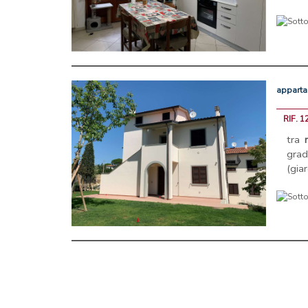
appart
RIF. 1
tra
gra
(gia