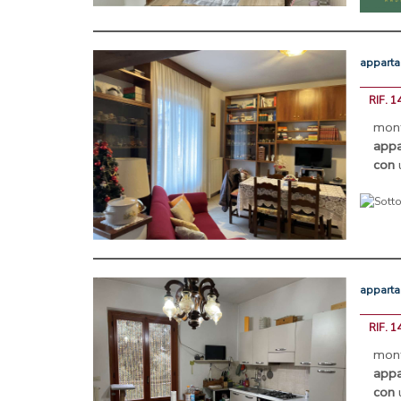
appart
RIF. 1
mo
app
con
u
appart
RIF. 1
mo
app
con
u