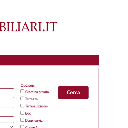
Opzioni:
Cerca
Giardino privato
Terrazzo
Termoautonomo
Box
Doppi servizi
Classe A