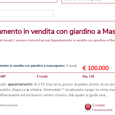
amento in vendita con giardino a Ma
ti trovati 1 annunci immobiliari per Appartamento in vendita con giardino a M
amento
in
vendita
con
giardino
a
massignano
: 5 locali
€ 100.000
2497
5 locali
Mq. 135
odo
appartamento
di 135 mq circa, posto al piano primo di un pi
zzetto d'epoca
a
schiera. l'immobile ? localizzato lungo la cinta mu
'affascinante ed esclusivo centro storico, dal quale si gode una ...
 Immobiliare
Contatta
l'inserzionista