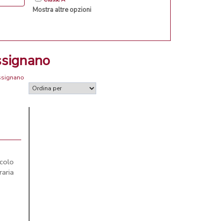
Mostra altre opzioni
ssignano
assignano
ccolo
raria