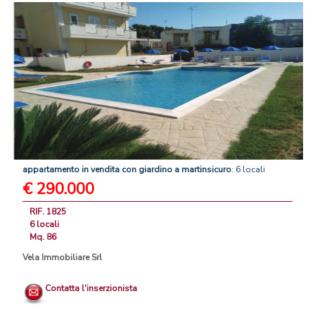
appartamento
in
vendita
con
giardino
a
martinsicuro
: 6 locali
€ 290.000
RIF. 1825
6 locali
Mq. 86
Vela Immobiliare Srl
Contatta l'inserzionista