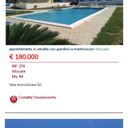
appartamento
in
vendita
con
giardino
a
martinsicuro
: trilocale
€ 190.000
RIF. 276
trilocale
Mq. 64
Vela Immobiliare Srl
Contatta l'inserzionista