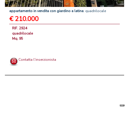
appartamento
in
vendita
con
giardino
a
latina
: quadrilocale
€ 210.000
RIF. 2924
quadrilocale
Mq. 95
Contatta l'inserzionista
Le tue
Chi siamo
|
Privacy
|
Contattaci
|
Condizioni Generali
preferenz
relative
PortaleAgenzieImmobiliari.it, annunci immobiliari di case in vendita e
alla
privacy
in affitto - by AreaLab Srls a socio unico - P.Iva 12270650968 - Rea: