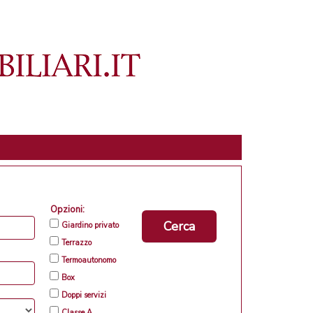
Opzioni:
Cerca
Giardino privato
Terrazzo
Termoautonomo
Box
Doppi servizi
Classe A