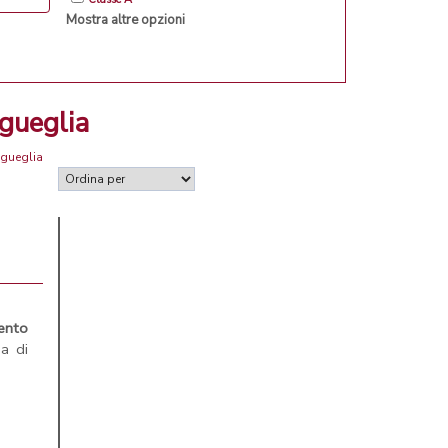
Mostra altre opzioni
igueglia
igueglia
ento
a di