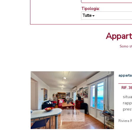
Tipologia:
Tutte
Appar
Sono st
appart
RIF. 
situ
rapp
pres
Riviera 