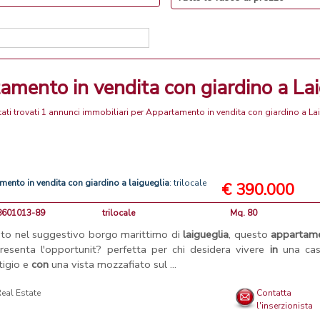
tamento in vendita con giardino a La
ati trovati 1 annunci immobiliari per Appartamento in vendita con giardino a La
amento
in
vendita
con
giardino
a
laigueglia
: trilocale
€ 390.000
38601013-89
trilocale
Mq. 80
ato nel suggestivo borgo marittimo di
laigueglia
, questo
appartam
resenta l'opportunit? perfetta per chi desidera vivere
in
una cas
tigio e
con
una vista mozzafiato sul ...
Real Estate
Contatta
l'inserzionista