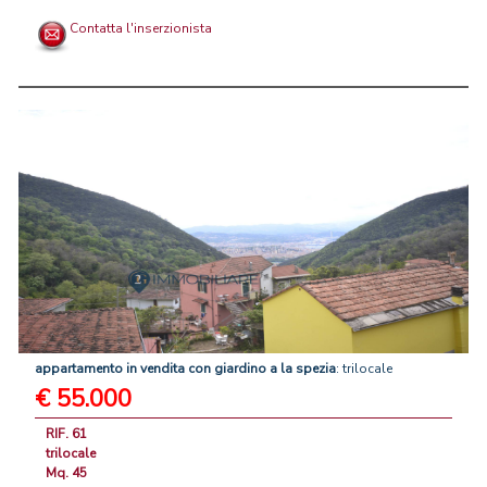
Contatta l'inserzionista
appartamento
in
vendita
con
giardino
a
la
spezia
: trilocale
€ 55.000
RIF. 61
trilocale
Mq. 45