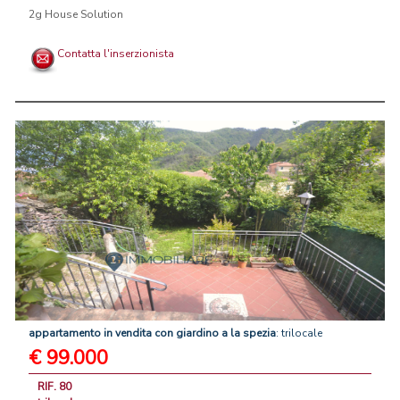
2g House Solution
Contatta l'inserzionista
appartamento
in
vendita
con
giardino
a
la
spezia
: trilocale
€ 99.000
RIF. 80