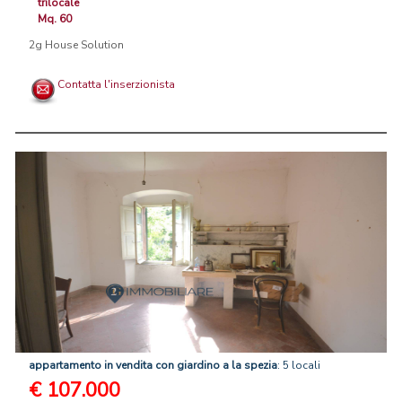
trilocale
Mq. 60
2g House Solution
Contatta l'inserzionista
appartamento
in
vendita
con
giardino
a
la
spezia
: 5 locali
€ 107.000