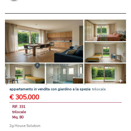
appartamento
in
vendita
con
giardino
a
la
spezia
: trilocale
€ 305.000
RIF. 331
trilocale
Mq. 80
2g House Solution