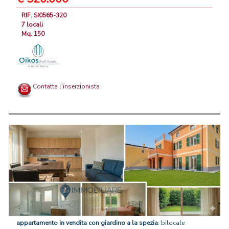
RIF. SI0565-320
7 locali
Mq. 150
Contatta l'inserzionista
appartamento
in
vendita
con
giardino
a
la
spezia
: bilocale