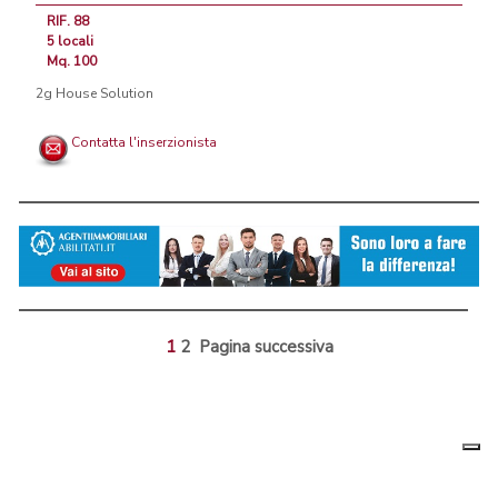
RIF. 88
5 locali
Mq. 100
2g House Solution
Contatta l'inserzionista
1
2
Pagina successiva
Le tue
Chi siamo
|
Privacy
|
Contattaci
|
Condizioni Generali
preferenz