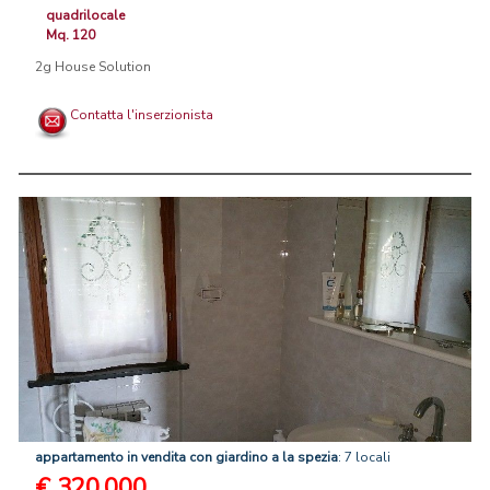
quadrilocale
Mq. 120
2g House Solution
Contatta l'inserzionista
appartamento
in
vendita
con
giardino
a
la
spezia
: 7 locali
€ 320.000