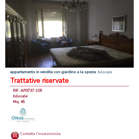
appartamento
in
vendita
con
giardino
a
la
spezia
: bilocale
Trattative riservate
RIF. AP0737-105
bilocale
Mq. 45
Contatta l'inserzionista