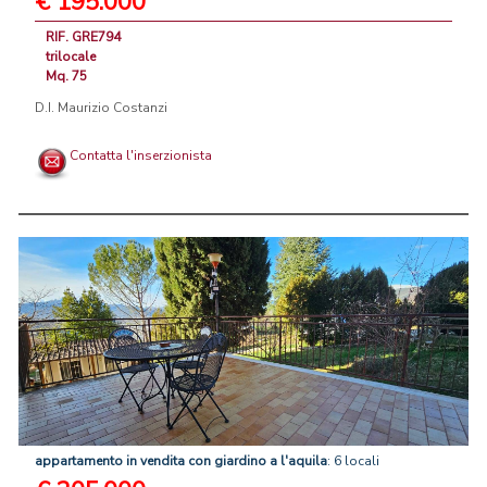
€ 195.000
RIF. GRE794
trilocale
Mq. 75
D.I. Maurizio Costanzi
Contatta l'inserzionista
appartamento
in
vendita
con
giardino
a
l'aquila
: 6 locali