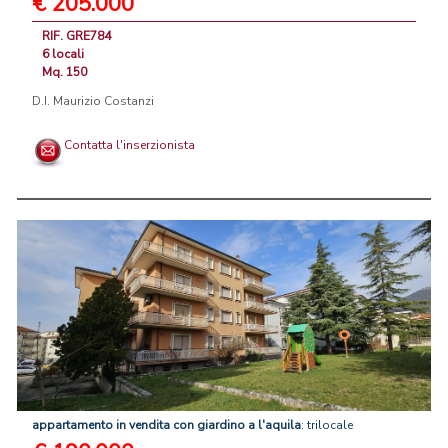
€ 205.000
RIF. GRE784
6 locali
Mq. 150
D.I. Maurizio Costanzi
Contatta l'inserzionista
appartamento
in
vendita
con
giardino
a
l'aquila
: trilocale