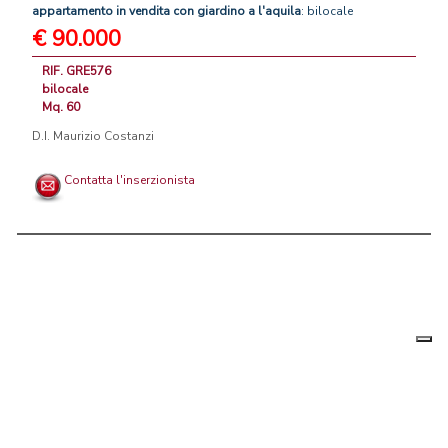
appartamento
in
vendita
con
giardino
a
l'aquila
: bilocale
€ 90.000
RIF. GRE576
bilocale
Mq. 60
D.I. Maurizio Costanzi
Contatta l'inserzionista
Le tue
Chi siamo
|
Privacy
|
Contattaci
|
Condizioni Generali
preferenz
relative
PortaleAgenzieImmobiliari.it, annunci immobiliari di case in vendita e
alla
privacy
in affitto - by AreaLab Srls a socio unico - P.Iva 12270650968 - Rea:
MB-2650727