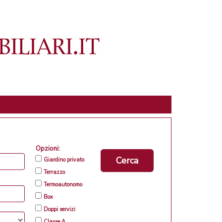
Opzioni:
Cerca
Giardino privato
Terrazzo
Termoautonomo
Box
Doppi servizi
Classe A