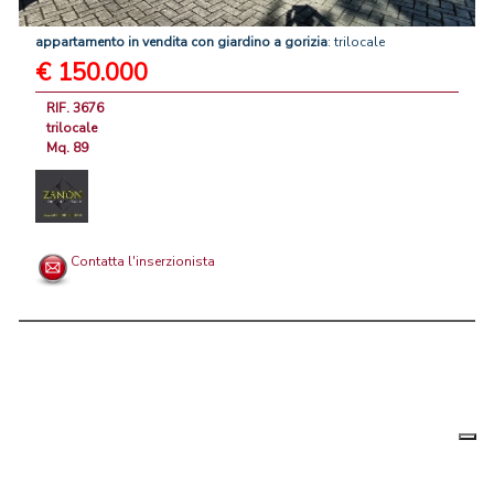
appartamento
in
vendita
con
giardino
a
gorizia
: trilocale
€ 150.000
RIF. 3676
trilocale
Mq. 89
Contatta l'inserzionista
Le tue
Chi siamo
|
Privacy
|
Contattaci
|
Condizioni Generali
preferenz