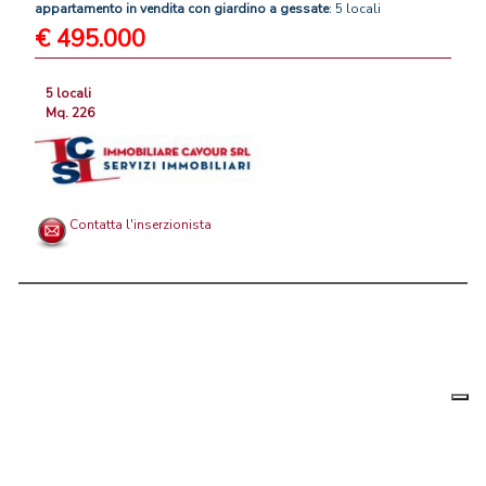
appartamento
in
vendita
con
giardino
a
gessate
: 5 locali
€ 495.000
5 locali
Mq. 226
Contatta l'inserzionista
Le tue
Chi siamo
|
Privacy
|
Contattaci
|
Condizioni Generali
preferenz
relative
PortaleAgenzieImmobiliari.it, annunci immobiliari di case in vendita e
alla
privacy
in affitto - by AreaLab Srls a socio unico - P.Iva 12270650968 - Rea: