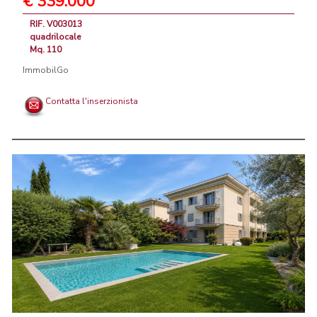
€ 339.000
RIF. V003013
quadrilocale
Mq. 110
ImmobilGo
Contatta l'inserzionista