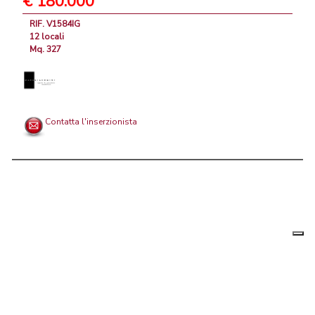
€ 180.000
RIF. V1584IG
12 locali
Mq. 327
Contatta l'inserzionista
Le tue
Chi siamo
|
Privacy
|
Contattaci
|
Condizioni Generali
preferenz
relative
PortaleAgenzieImmobiliari.it, annunci immobiliari di case in vendita e
alla
privacy
in affitto - by AreaLab Srls a socio unico - P.Iva 12270650968 - Rea:
MB-2650727