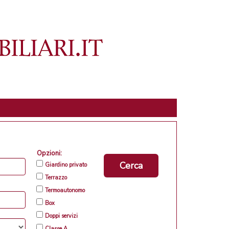
Opzioni:
Cerca
Giardino privato
Terrazzo
Termoautonomo
Box
Doppi servizi
Classe A