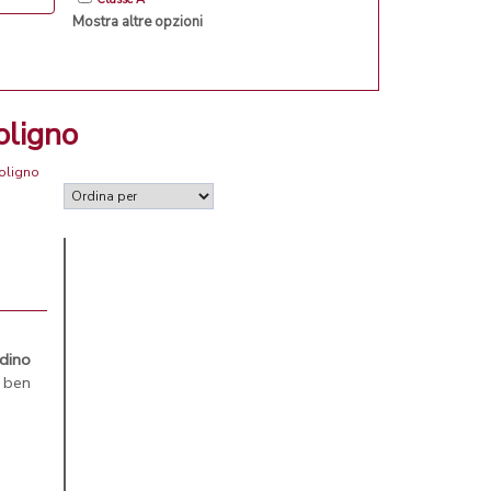
Mostra altre opzioni
oligno
Foligno
rdino
è ben