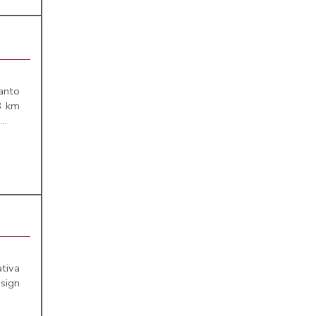
anto
3 km
..
ativa
sign