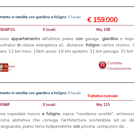
amento
in
vendita
con
giardino
a
foligno
: 5 locali
€ 159.000
13916/F1G
5 locali
Mq. 108
inoso
appartamento
all'ultimo piano
con
garage,
giardino
e impi
voltaico
in
classe energetica a1. distanze:
foligno
centro storico: 
ara: 12 km trevi: 15km assisi: 16 km spoleto: 31 km perugia: 33 km .
Contatta
l'inserzionista
amento
in
vendita
con
giardino
a
foligno
: 5 locali
Trattative riservate
3596/F
5 locali
Mq. 115
zona ospedale nuovo
a
foligno
, nasce "residence ecolife", un'innov
osta abitativa che coniuga l'architettura sostenibile ad un de
avanguardia. piano terra indipendente
con
piscina, composto da ...