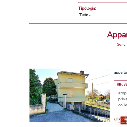
Tipologia:
Tutte
Appa
Sono s
appart
RIF. 
amp
priv
colle