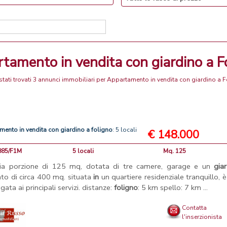
rtamento in vendita con giardino a F
tati trovati 3 annunci immobiliari per Appartamento in vendita con giardino a 
amento
in
vendita
con
giardino
a
foligno
: 5 locali
€ 148.000
3885/F1M
5 locali
Mq. 125
ia porzione di 125 mq, dotata di tre camere, garage e un
gia
ato di circa 400 mq. situata
in
un quartiere residenziale tranquillo, 
gata ai principali servizi. distanze:
foligno
: 5 km spello: 7 km ...
Contatta
l'inserzionista