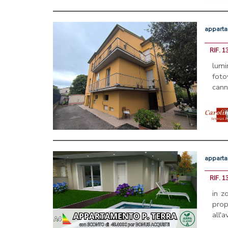
appart
RIF. 
lum
foto
cann
appart
RIF. 1
in 
prop
all'