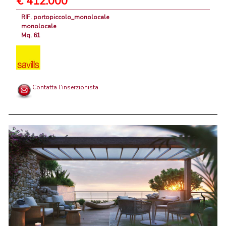
€ 412.000
RIF. portopiccolo_monolocale
monolocale
Mq. 61
Contatta l'inserzionista