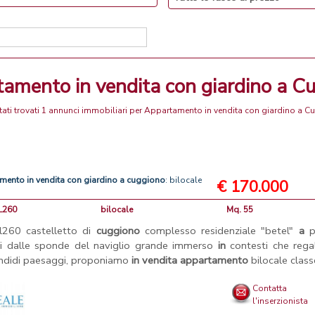
tamento in vendita con giardino a C
ati trovati 1 annunci immobiliari per Appartamento in vendita con giardino a 
amento
in
vendita
con
giardino
a
cuggiono
: bilocale
€ 170.000
DL260
bilocale
Mq. 55
dl260 castelletto di
cuggiono
complesso residenziale "betel"
a
p
i dalle sponde del naviglio grande immerso
in
contesti che rega
ndidi paesaggi, proponiamo
in
vendita
appartamento
bilocale classe
Contatta
l'inserzionista