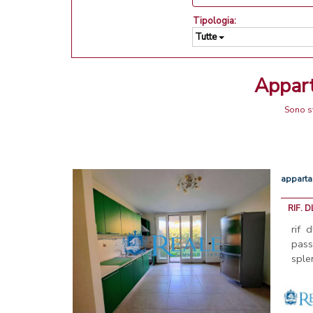
Tipologia:
Tutte
Appar
Sono st
appart
RIF. 
rif 
pass
sple