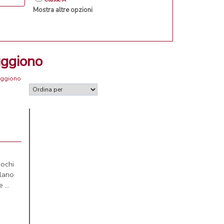
Mostra altre opzioni
uggiono
Cuggiono
ochi
lano
 ...