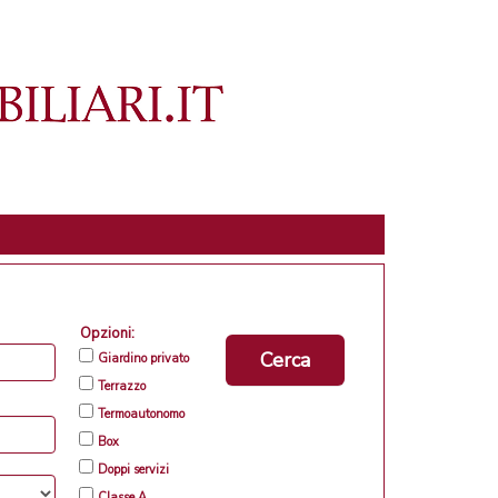
Opzioni:
Cerca
Giardino privato
Terrazzo
Termoautonomo
Box
Doppi servizi
Classe A