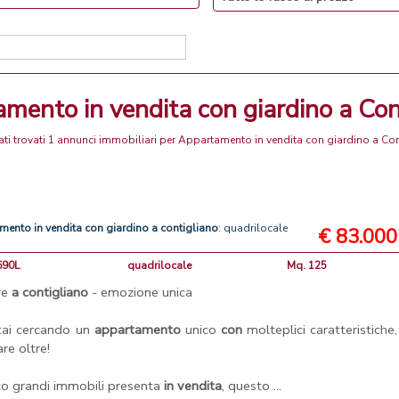
amento in vendita con giardino a Con
ti trovati 1 annunci immobiliari per Appartamento in vendita con giardino a Co
amento
in
vendita
con
giardino
a
contigliano
: quadrilocale
€ 83.000
690L
quadrilocale
Mq. 125
re
a
contigliano
- emozione unica
tai cercando un
appartamento
unico
con
molteplici caratteristiche
are oltre!
o grandi immobili presenta
in
vendita
, questo ...