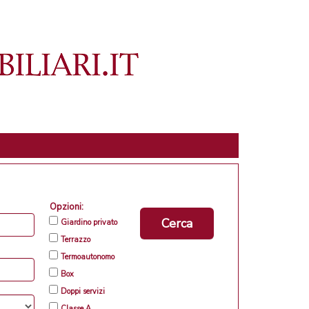
Opzioni:
Cerca
Giardino privato
Terrazzo
Termoautonomo
Box
Doppi servizi
Classe A