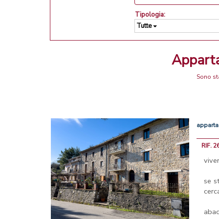
Tipologia:
Tutte
Appart
Sono sta
appart
RIF. 2
vive
se s
cerc
abac