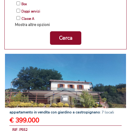
Box
Doppi servizi
Classe A
Mostra altre opzioni
Cerca
appartamento
in
vendita
con
giardino
a
castropignano
: 7 locali
€ 399.000
RIF. P552