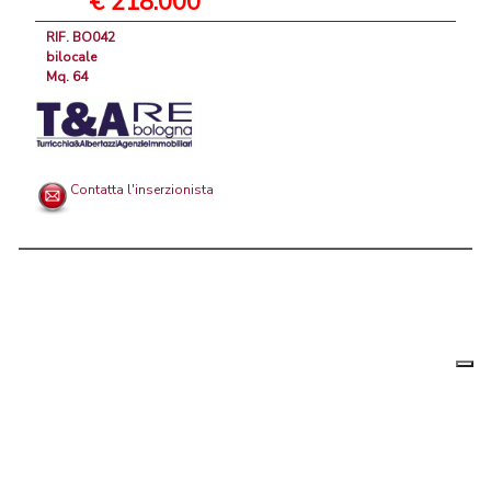
€ 218.000
RIF. BO042
bilocale
Mq. 64
Contatta l'inserzionista
Le tue
Chi siamo
|
Privacy
|
Contattaci
|
Condizioni Generali
preferenz
relative
PortaleAgenzieImmobiliari.it, annunci immobiliari di case in vendita e
alla
privacy
in affitto - by AreaLab Srls a socio unico - P.Iva 12270650968 - Rea:
MB-2650727