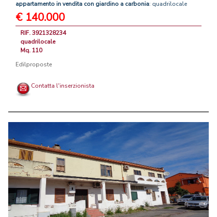
appartamento
in
vendita
con
giardino
a
carbonia
: quadrilocale
€ 140.000
RIF. 3921328234
quadrilocale
Mq. 110
Edilproposte
Contatta l'inserzionista