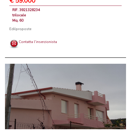
€ 59.000
RIF. 3921328234
trilocale
Mq. 60
Edilproposte
Contatta l'inserzionista