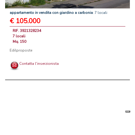
appartamento
in
vendita
con
giardino
a
carbonia
: 7 locali
€ 105.000
RIF. 3921328234
7 locali
Mq. 150
Edilproposte
Contatta l'inserzionista
Le tue
Chi siamo
|
Privacy
|
Contattaci
|
Condizioni Generali
preferenz
relative
PortaleAgenzieImmobiliari.it, annunci immobiliari di case in vendita e
alla
privacy