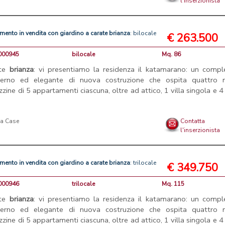
l'inserzionista
amento
in
vendita
con
giardino
a
carate
brianza
: bilocale
€ 263.500
V000945
bilocale
Mq. 86
ate
brianza
: vi presentiamo la residenza il katamarano: un compl
erno ed elegante di nuova costruzione che ospita quattro m
zzine di 5 appartamenti ciascuna, oltre ad attico, 1 villa singola e 4 
la Case
Contatta
l'inserzionista
amento
in
vendita
con
giardino
a
carate
brianza
: trilocale
€ 349.750
V000946
trilocale
Mq. 115
ate
brianza
: vi presentiamo la residenza il katamarano: un compl
erno ed elegante di nuova costruzione che ospita quattro m
zzine di 5 appartamenti ciascuna, oltre ad attico, 1 villa singola e 4 