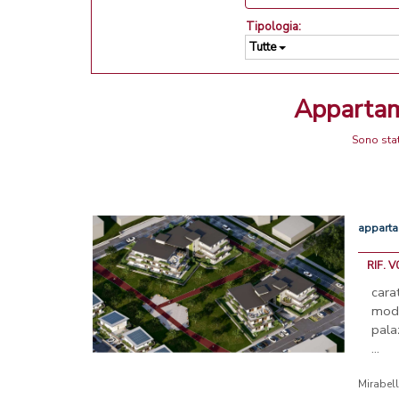
Tipologia:
Tutte
Apparta
Sono stat
appart
RIF. 
car
mod
pala
...
Mirabel