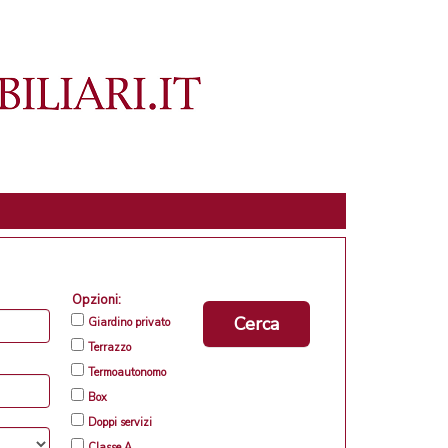
Opzioni:
Cerca
Giardino privato
Terrazzo
Termoautonomo
Box
Doppi servizi
Classe A