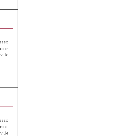
esso
ini-
ville
esso
ini-
ville