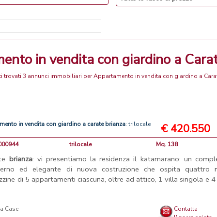
mento in vendita con giardino a Cara
i trovati 3 annunci immobiliari per Appartamento in vendita con giardino a Cara
amento
in
vendita
con
giardino
a
carate
brianza
: trilocale
€ 420.550
V000944
trilocale
Mq. 138
ate
brianza
: vi presentiamo la residenza il katamarano: un compl
erno ed elegante di nuova costruzione che ospita quattro m
zzine di 5 appartamenti ciascuna, oltre ad attico, 1 villa singola e 4 
la Case
Contatta