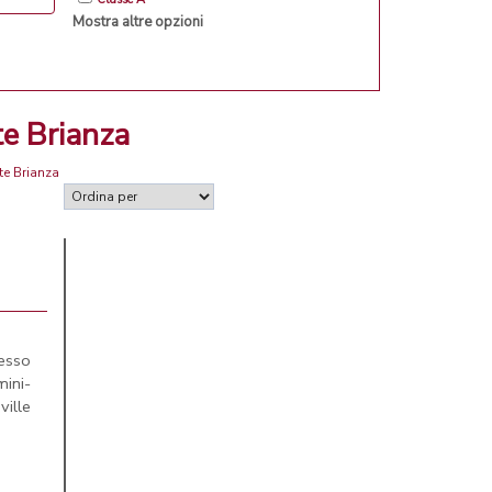
Mostra altre opzioni
te Brianza
te Brianza
esso
ini-
ville