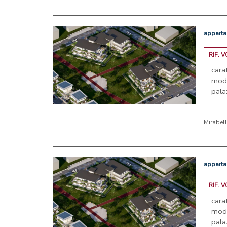
appart
RIF. 
car
mod
pala
...
Mirabel
appart
RIF. 
car
mod
pala