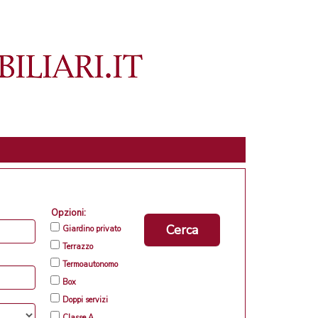
Opzioni:
Cerca
Giardino privato
Terrazzo
Termoautonomo
Box
Doppi servizi
Classe A