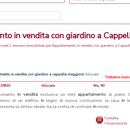
nto in vendita con giardino a Cappe
trovati 2 annunci immobiliari per Appartamento in vendita con giardino a Cappe
amento
in
vendita
con
giardino
a
cappella
maggiore
: trilocale
Trattative riser
V1595IG
trilocale
Mq. 60
poniamo
in
vendita
esclusiva un mini
appartamento
al piano te
interno di un edificio
in
legno di nuova costruzione. la casa
in
l
resenta la sintesi ideale tra la scelta di costruire
in
modo ...
Contatta
l'inserzionista