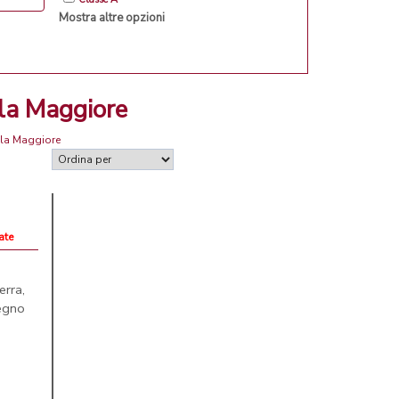
Mostra altre opzioni
lla Maggiore
lla Maggiore
vate
rra,
egno