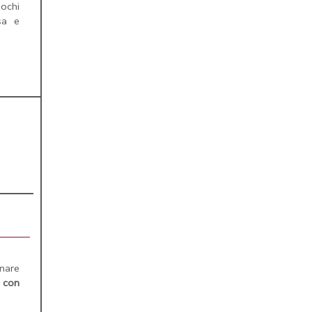
ochi
sa e
mare
o
con