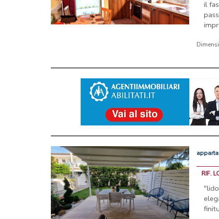
il f
pas
impr
Dimens
appart
RIF. 
"lid
ele
fini