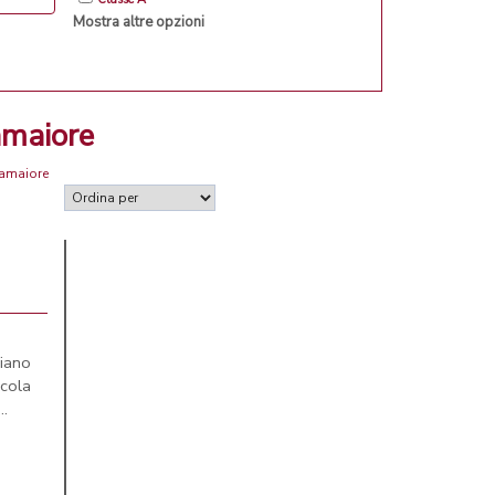
Mostra altre opzioni
amaiore
Camaiore
iano
cola
..