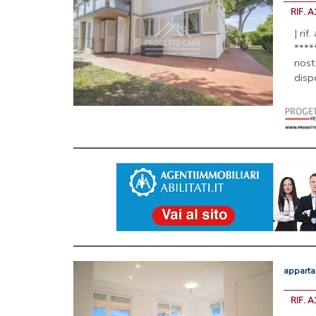
RIF. 
| rif
****
nost
dis
appart
RIF. 