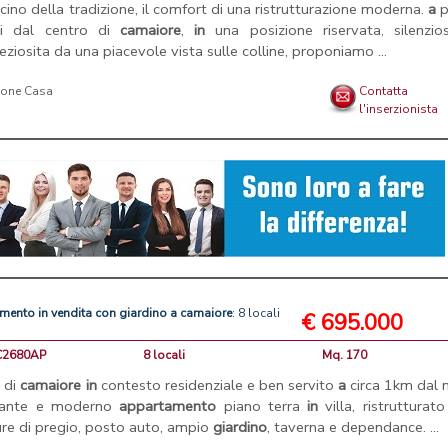
ascino della tradizione, il comfort di una ristrutturazione moderna.
a
p
si dal centro di
camaiore
,
in
una posizione riservata, silenzio
eziosita da una piacevole vista sulle colline, proponiamo ...
ione Casa
Contatta
l'inserzionista
amento
in
vendita
con
giardino
a
camaiore
: 8 locali
€ 695.000
LC2680AP
8 locali
Mq. 170
o di
camaiore
in
contesto residenziale e ben servito
a
circa 1km dal 
gante e moderno
appartamento
piano terra
in
villa, ristrutturat
ture di pregio, posto auto, ampio
giardino
, taverna e dependance. ...