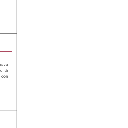
ova
do di
a
con