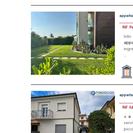
appart
RIF. P
lido
app
ingr
...
appart
RIF. 
a
a
a
serv
picco