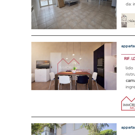
da: 
appart
RIF. 
lid
rist
cama
ingre
appart