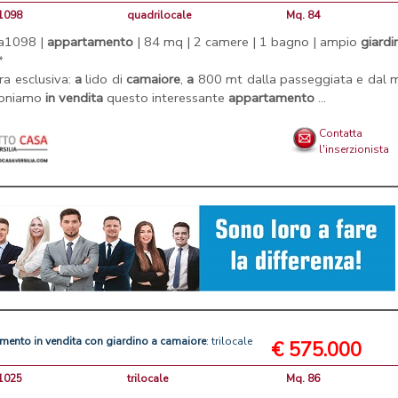
A1098
quadrilocale
Mq. 84
. a1098 |
appartamento
| 84 mq | 2 camere | 1 bagno | ampio
giardi
*
ra esclusiva:
a
lido di
camaiore
,
a
800 mt dalla passeggiata e dal m
poniamo
in
vendita
questo interessante
appartamento
...
Contatta
l'inserzionista
amento
in
vendita
con
giardino
a
camaiore
: trilocale
€ 575.000
A1025
trilocale
Mq. 86