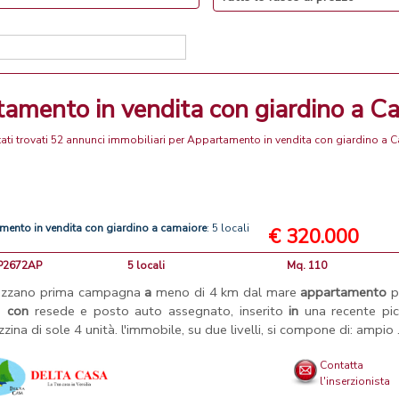
tamento in vendita con giardino a C
ati trovati 52 annunci immobiliari per Appartamento in vendita con giardino a 
amento
in
vendita
con
giardino
a
camaiore
: 5 locali
€ 320.000
CP2672AP
5 locali
Mq. 110
ezzano prima campagna
a
meno di 4 km dal mare
appartamento
p
ra
con
resede e posto auto assegnato, inserito
in
una recente pic
zzina di sole 4 unità. l'immobile, su due livelli, si compone di: ampio .
Contatta
l'inserzionista