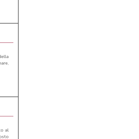
della
are,
o al
posto