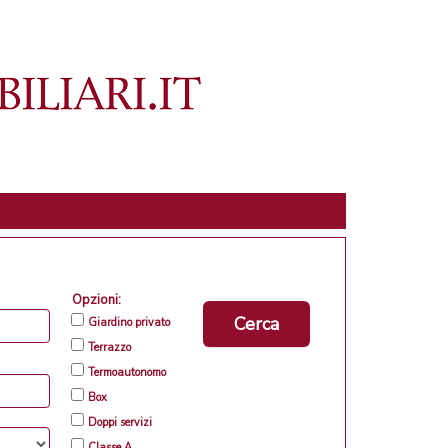
Opzioni:
Cerca
Giardino privato
Terrazzo
Termoautonomo
Box
Doppi servizi
Classe A