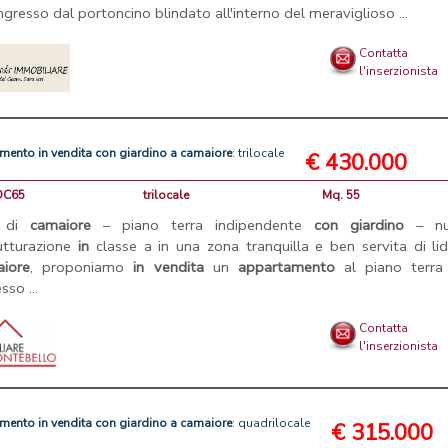
ingresso dal portoncino blindato all'interno del meraviglioso ...
Contatta
l'inserzionista
amento
in
vendita
con
giardino
a
camaiore
: trilocale
€ 430.000
LDC65
trilocale
Mq. 55
o di
camaiore
– piano terra indipendente
con
giardino
– nu
rutturazione
in
classe a in una zona tranquilla e ben servita di li
iore
, proponiamo
in
vendita
un
appartamento
al piano terr
sso ...
Contatta
l'inserzionista
amento
in
vendita
con
giardino
a
camaiore
: quadrilocale
€ 315.000