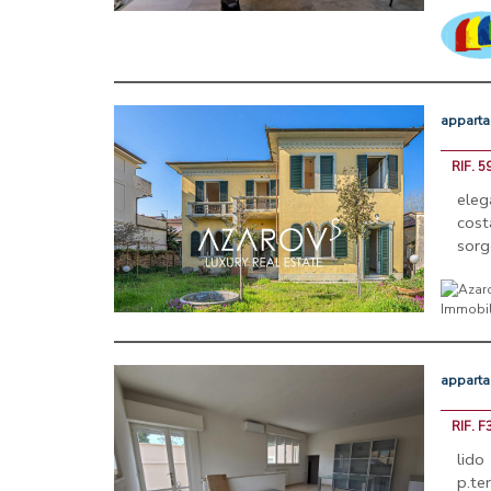
appart
RIF. 5
eleg
cost
sorg
appart
RIF. F
lido
p.te