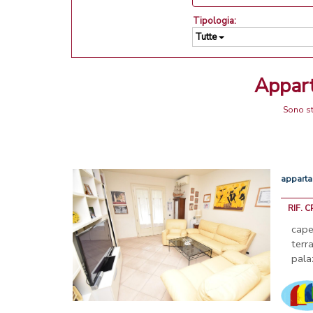
Tipologia:
Tutte
Appar
Sono st
appart
RIF. 
cap
ter
pala