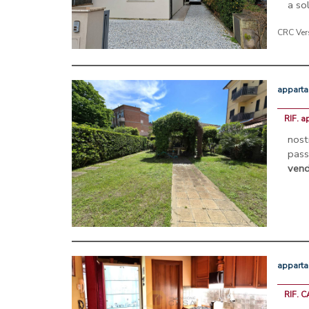
a sol
CRC Ver
appart
RIF. a
nost
pass
vend
appart
RIF. 