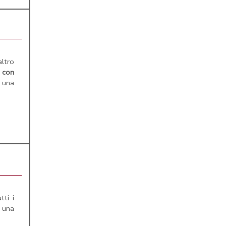
ltro
e
con
una
tti i
 una