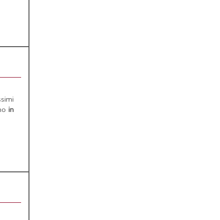
simi
amo
in