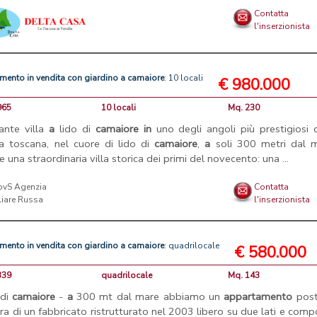
Contatta
l'inserzionista
amento
in
vendita
con
giardino
a
camaiore
: 10 locali
€ 980.000
965
10 locali
Mq. 230
ante villa
a
lido di
camaiore
in
uno degli angoli più prestigiosi 
a toscana, nel cuore di lido di
camaiore
,
a
soli 300 metri dal m
e una straordinaria villa storica dei primi del novecento: una ...
Contatta
l'inserzionista
amento
in
vendita
con
giardino
a
camaiore
: quadrilocale
€ 580.000
339
quadrilocale
Mq. 143
 di
camaiore
-
a
300 mt dal mare abbiamo un
appartamento
post
rra di un fabbricato ristrutturato nel 2003 libero su due lati e com