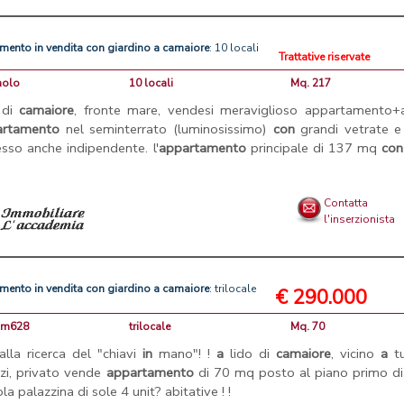
amento
in
vendita
con
giardino
a
camaiore
: 10 locali
Trattative riservate
aolo
10 locali
Mq. 217
 di
camaiore
, fronte mare, vendesi meraviglioso appartamento+a
artamento
nel seminterrato (luminosissimo)
con
grandi vetrate 
esso anche indipendente. l'
appartamento
principale di 137 mq
con
Contatta
l'inserzionista
amento
in
vendita
con
giardino
a
camaiore
: trilocale
€ 290.000
fdm628
trilocale
Mq. 70
lla ricerca del "chiavi
in
mano"! !
a
lido di
camaiore
, vicino
a
tu
izi, privato vende
appartamento
di 70 mq posto al piano primo di
la palazzina di sole 4 unit? abitative ! !