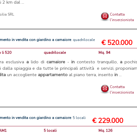
i 2 km dal ...
silia SRL
Contatta
l'inserzionista
amento
in
vendita
con
giardino
a
camaiore
: quadrilocale
€ 520.000
p li 520
quadrilocale
Mq. 94
ra esclusiva
a
lido di
camaiore
-
in
contesto tranquillo,
a
pochis
i dalla spiaggia e da tutte le principali attività e servizi, proponi
ita
un accogliente
appartamento
al piano terra, inserito
in
...
Contatta
l'inserzionista
amento
in
vendita
con
giardino
a
camaiore
: 5 locali
€ 229.000
CAM1
5 locali
Mq. 126