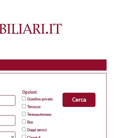
Opzioni:
Cerca
Giardino privato
Terrazzo
Termoautonomo
Box
Doppi servizi
Classe A