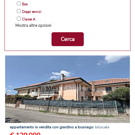
Box
Doppi servizi
Classe A
Mostra altre opzioni
Cerca
appartamento
in
vendita
con
giardino
a
busnago
: bilocale