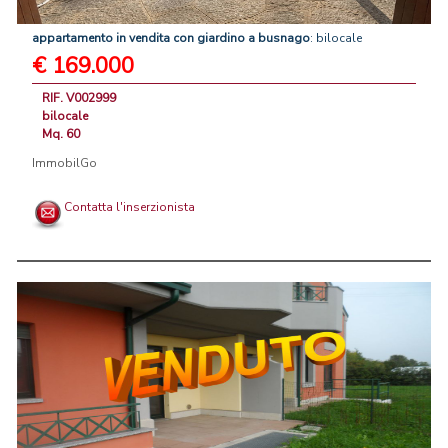
appartamento
in
vendita
con
giardino
a
busnago
: bilocale
€ 169.000
RIF. V002999
bilocale
Mq. 60
ImmobilGo
Contatta l'inserzionista