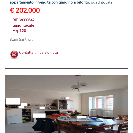
appartamento
in
vendita
con
giardino
a
bitonto
: quadrilocale
€ 202.000
RIF. V000642
quadrilocale
Mq. 120
Studi Santi srl
Contatta l'inserzionista