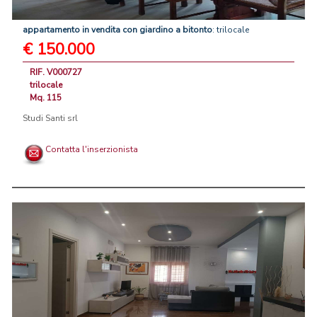
appartamento
in
vendita
con
giardino
a
bitonto
: trilocale
€ 150.000
RIF. V000727
trilocale
Mq. 115
Studi Santi srl
Contatta l'inserzionista