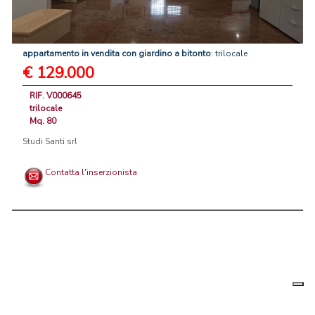
appartamento
in
vendita
con
giardino
a
bitonto
: trilocale
€ 129.000
RIF. V000645
trilocale
Mq. 80
Studi Santi srl
Contatta l'inserzionista
Le tue
Chi siamo
|
Privacy
|
Contattaci
|
Condizioni Generali