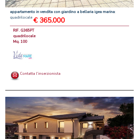
appartamento
in
vendita
con
giardino
a
bellaria
igea
marina
:
quadrilocale
€ 365.000
RIF. G365PT
quadrilocale
Mq. 100
Contatta l'inserzionista