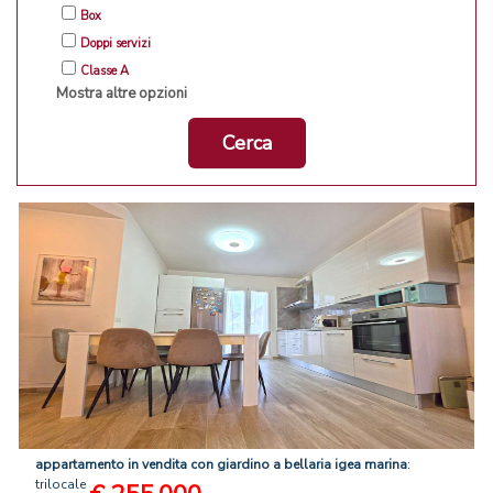
Box
Doppi servizi
Classe A
Mostra altre opzioni
Cerca
appartamento
in
vendita
con
giardino
a
bellaria
igea
marina
:
trilocale