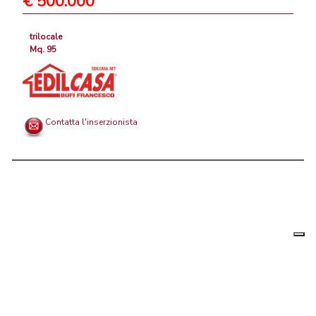
€ 500.000
trilocale
Mq. 95
Contatta l'inserzionista
Le tue
Chi siamo
|
Privacy
|
Contattaci
|
Condizioni Generali
preferenz
relative
PortaleAgenzieImmobiliari.it, annunci immobiliari di case in vendita e
alla
privacy
in affitto - by AreaLab Srls a socio unico - P.Iva 12270650968 - Rea:
MB-2650727