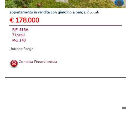
appartamento
in
vendita
con
giardino
a
barge
: 7 locali
€ 178.000
RIF. 61BA
7 locali
Mq. 140
Unicase Barge
Contatta l'inserzionista
Le tue
Chi siamo
|
Privacy
|
Contattaci
|
Condizioni Generali
preferenz
relative
PortaleAgenzieImmobiliari.it, annunci immobiliari di case in vendita e
alla
privacy