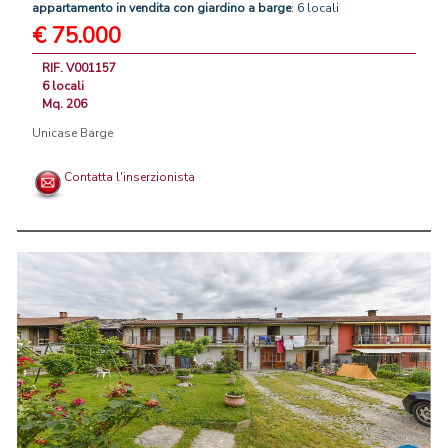
appartamento
in
vendita
con
giardino
a
barge
: 6 locali
€ 75.000
RIF. V001157
6 locali
Mq. 206
Unicase Barge
Contatta l'inserzionista