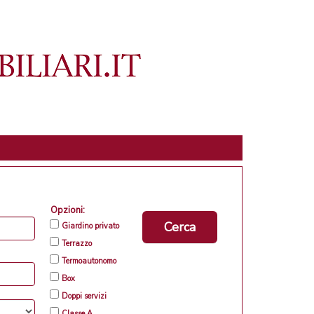
Opzioni:
Cerca
Giardino privato
Terrazzo
Termoautonomo
Box
Doppi servizi
Classe A