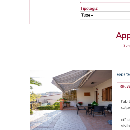
Tipologia:
Tutte
Ap
Sono
appart
RIF. 3
l'ab
calpe
ci? 
vivib