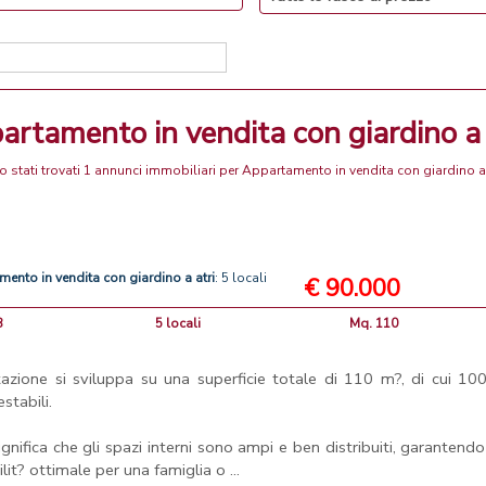
partamento in vendita con giardino a
 stati trovati 1 annunci immobiliari per Appartamento in vendita con giardino a
amento
in
vendita
con
giardino
a
atri
: 5 locali
€ 90.000
8
5 locali
Mq. 110
itazione si sviluppa su una superficie totale di 110 m?, di cui 1
stabili.
significa che gli spazi interni sono ampi e ben distribuiti, garantend
ilit? ottimale per una famiglia o ...