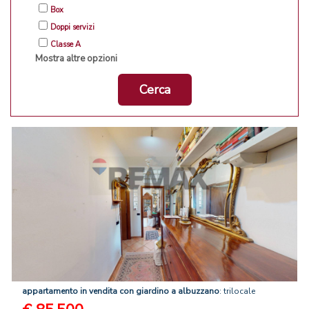
Box
Doppi servizi
Classe A
Mostra altre opzioni
Cerca
appartamento
in
vendita
con
giardino
a
albuzzano
: trilocale