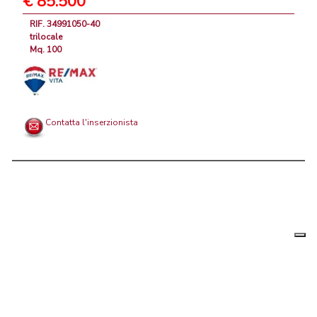
€ 85.500
RIF. 34991050-40
trilocale
Mq. 100
Contatta l'inserzionista
Le tue
Chi siamo
|
Privacy
|
Contattaci
|
Condizioni Generali
preferenz
relative
PortaleAgenzieImmobiliari.it, annunci immobiliari di case in vendita e
alla
privacy
in affitto - by AreaLab Srls a socio unico - P.Iva 12270650968 - Rea:
MB-2650727