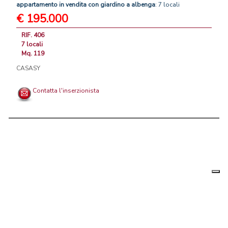
appartamento
in
vendita
con
giardino
a
albenga
: 7 locali
€ 195.000
RIF. 406
7 locali
Mq. 119
CASASY
Contatta l'inserzionista
Le tue
Chi siamo
|
Privacy
|
Contattaci
|
Condizioni Generali
preferenz
relative
PortaleAgenzieImmobiliari.it, annunci immobiliari di case in vendita e
alla
privacy
in affitto - by AreaLab Srls a socio unico - P.Iva 12270650968 - Rea:
MB-2650727