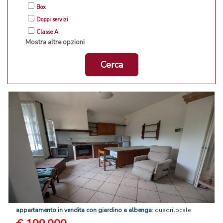
Box
Doppi servizi
Classe A
Mostra altre opzioni
Cerca
appartamento
in
vendita
con
giardino
a
albenga
: quadrilocale