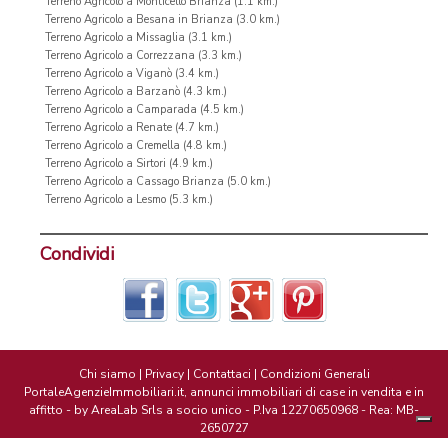
Terreno Agricolo a Monticello Brianza (1.1 km.)
Terreno Agricolo a Besana in Brianza (3.0 km.)
Terreno Agricolo a Missaglia (3.1 km.)
Terreno Agricolo a Correzzana (3.3 km.)
Terreno Agricolo a Viganò (3.4 km.)
Terreno Agricolo a Barzanò (4.3 km.)
Terreno Agricolo a Camparada (4.5 km.)
Terreno Agricolo a Renate (4.7 km.)
Terreno Agricolo a Cremella (4.8 km.)
Terreno Agricolo a Sirtori (4.9 km.)
Terreno Agricolo a Cassago Brianza (5.0 km.)
Terreno Agricolo a Lesmo (5.3 km.)
Condividi
Chi siamo
|
Privacy
|
Contattaci
|
Condizioni Generali
PortaleAgenzieImmobiliari.it, annunci immobiliari di case in vendita e in
affitto - by AreaLab Srls a socio unico - P.Iva 12270650968 - Rea: MB-
2650727